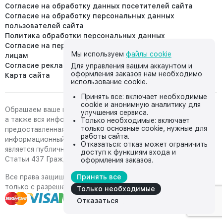
Согласие на обработку данных посетителей сайта
Согласие на обработку персональных данных
пользователей сайта
Политика обработки персональных данных
Согласие на передачу персональных данных третьим
Мы используем
файлы cookie
лицам
Согласие реклама
Для управления вашим аккаунтом и
оформления заказов нам необходимо
Карта сайта
использование cookie.
Принять все: включает необходимые
cookie и анонимную аналитику для
Обращаем ваше внимание на то, что данный интернет-сайт,
улучшения сервиса.
а также вся информация о товарах и ценах,
Только необходимые: включает
только основные cookie, нужные для
предоставленная на нём, носит исключительно
работы сайта.
информационный характер и ни при каких условиях не
Отказаться: отказ может ограничить
является публичной офертой, определяемой положениями
доступ к функциям входа и
Статьи 437 Гражданского кодекса Российской Федерации.
оформления заказов.
Все права защищены, любое копирование с сайта возможно
Принять все
только с разрешения владельца сайта
Только необходимые
Отказаться