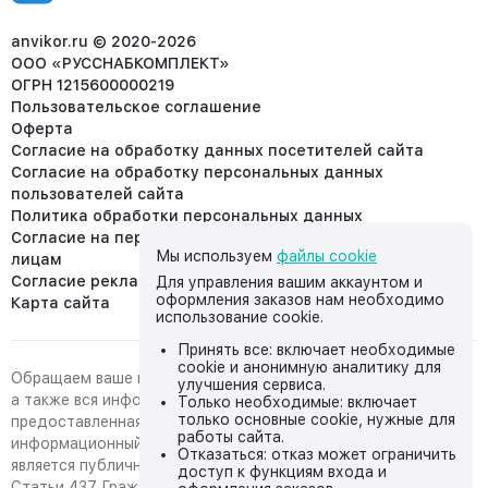
8 (953) 455-25-61
info@anvikor.ru
anvikor.ru © 2020-2026
ООО «РУССНАБКОМПЛЕКТ»
ОГРН 1215600000219
Пользовательское соглашение
Оферта
Согласие на обработку данных посетителей сайта
Согласие на обработку персональных данных
пользователей сайта
Политика обработки персональных данных
Согласие на передачу персональных данных третьим
Мы используем
файлы cookie
лицам
Согласие реклама
Для управления вашим аккаунтом и
оформления заказов нам необходимо
Карта сайта
использование cookie.
Принять все: включает необходимые
cookie и анонимную аналитику для
Обращаем ваше внимание на то, что данный интернет-сайт,
улучшения сервиса.
а также вся информация о товарах и ценах,
Только необходимые: включает
только основные cookie, нужные для
предоставленная на нём, носит исключительно
работы сайта.
информационный характер и ни при каких условиях не
Отказаться: отказ может ограничить
является публичной офертой, определяемой положениями
доступ к функциям входа и
Статьи 437 Гражданского кодекса Российской Федерации.