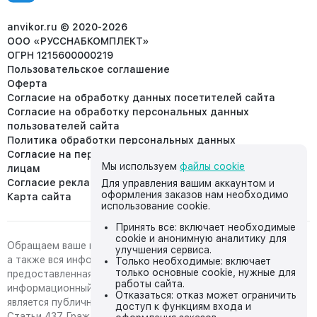
8 (953) 455-25-61
info@anvikor.ru
anvikor.ru © 2020-2026
ООО «РУССНАБКОМПЛЕКТ»
ОГРН 1215600000219
Пользовательское соглашение
Оферта
Согласие на обработку данных посетителей сайта
Согласие на обработку персональных данных
пользователей сайта
Политика обработки персональных данных
Согласие на передачу персональных данных третьим
Мы используем
файлы cookie
лицам
Согласие реклама
Для управления вашим аккаунтом и
оформления заказов нам необходимо
Карта сайта
использование cookie.
Принять все: включает необходимые
cookie и анонимную аналитику для
Обращаем ваше внимание на то, что данный интернет-сайт,
улучшения сервиса.
а также вся информация о товарах и ценах,
Только необходимые: включает
только основные cookie, нужные для
предоставленная на нём, носит исключительно
работы сайта.
информационный характер и ни при каких условиях не
Отказаться: отказ может ограничить
является публичной офертой, определяемой положениями
доступ к функциям входа и
Статьи 437 Гражданского кодекса Российской Федерации.