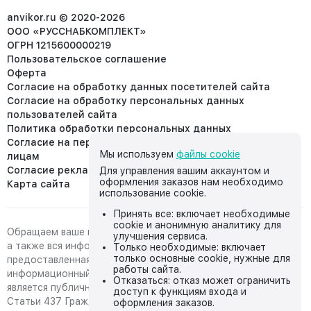
info@anvikor.ru
anvikor.ru © 2020-2026
ООО «РУССНАБКОМПЛЕКТ»
ОГРН 1215600000219
Пользовательское соглашение
Оферта
Согласие на обработку данных посетителей сайта
Согласие на обработку персональных данных
пользователей сайта
Политика обработки персональных данных
Согласие на передачу персональных данных третьим
Мы используем
файлы cookie
лицам
Согласие реклама
Для управления вашим аккаунтом и
оформления заказов нам необходимо
Карта сайта
использование cookie.
Принять все: включает необходимые
cookie и анонимную аналитику для
Обращаем ваше внимание на то, что данный интернет-сайт,
улучшения сервиса.
а также вся информация о товарах и ценах,
Только необходимые: включает
только основные cookie, нужные для
предоставленная на нём, носит исключительно
работы сайта.
информационный характер и ни при каких условиях не
Отказаться: отказ может ограничить
является публичной офертой, определяемой положениями
доступ к функциям входа и
Статьи 437 Гражданского кодекса Российской Федерации.
оформления заказов.