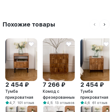
Похожие товары
2 454 ₽
7 266 ₽
2 454 ₽
Тумба
Комод с
Тумба
прикроватная
фрезерованными
прикроватная с
4,7
101 отзыв
4,5
13 отзывов
4,6
61 отзыв
на ножках лофт
фасадами с
ящиками в
Канси
выдвижными
спальню Токко