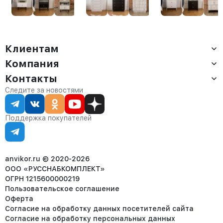
амаретто
ящиками Лиму
амаретто
амаретто
Клиентам
Компания
Доставка
Оплата
Контакты
О компании
Сервис
Контакты
Отдел продаж:
Следите за новостями
Статус заказа
8 (800) 234-22-62
Партнёрам
Статьи
corp@anvikor.ru
Поддержка покупателей
Ежедневно, с 7:00-19:00 (МСК)
Отдел рекламации:
8 (953) 455-25-61
info@anvikor.ru
anvikor.ru © 2020-2026
ООО «РУССНАБКОМПЛЕКТ»
ОГРН 1215600000219
Пользовательское соглашение
Оферта
Согласие на обработку данных посетителей сайта
Согласие на обработку персональных данных