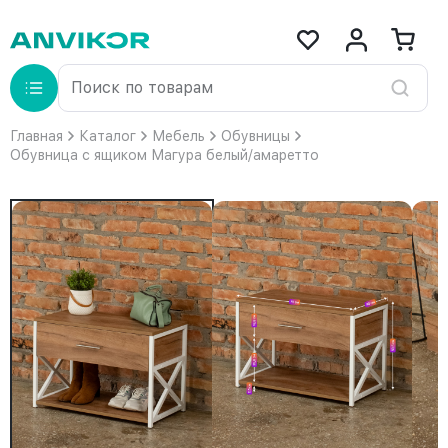
Главная
Каталог
Мебель
Обувницы
Обувница с ящиком Магура белый/амаретто