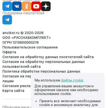
Статус заказа
8 (800) 234-22-62
Партнёрам
Статьи
corp@anvikor.ru
Поддержка покупателей
Ежедневно, с 7:00-19:00 (МСК)
Отдел рекламации:
8 (953) 455-25-61
info@anvikor.ru
anvikor.ru © 2020-2026
ООО «РУССНАБКОМПЛЕКТ»
ОГРН 1215600000219
Пользовательское соглашение
Оферта
Согласие на обработку данных посетителей сайта
Согласие на обработку персональных данных
пользователей сайта
Политика обработки персональных данных
Согласие на передачу персональных данных третьим
Мы используем
файлы cookie
лицам
Согласие реклама
Для управления вашим аккаунтом и
оформления заказов нам необходимо
Карта сайта
использование cookie.
Принять все: включает необходимые
cookie и анонимную аналитику для
Обращаем ваше внимание на то, что данный интернет-сайт,