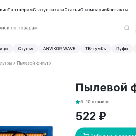
вис
Партнёрам
Статус заказа
Статьи
О компании
Контакты
ицы
Стулья
ANVIKOR WAVE
ТВ-тумбы
Пуфы
льтры
Пылевой фильтр
Пылевой 
5
10 отзывов
522 ₽
Добавить в корзи