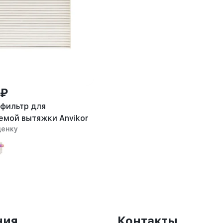
 ₽
фильтр для
емой вытяжки Anvikor
ценку
ния
Контакты