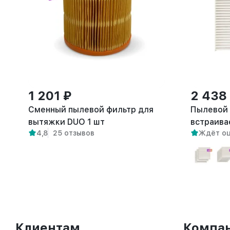
1 201 ₽
2 438
Сменный пылевой фильтр для
Пылевой 
вытяжки DUO 1 шт
встраива
4,8
25 отзывов
Ждёт о
FLOW
Клиентам
Компа