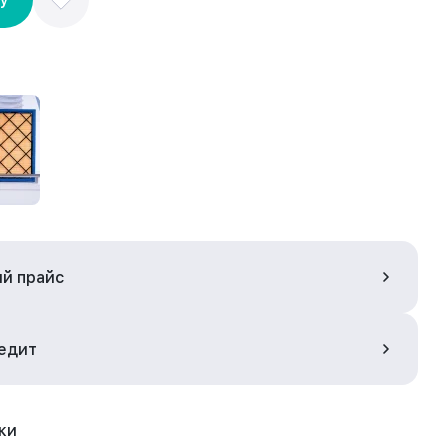
ый прайс
редит
ки