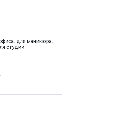
 офиса, для маникюра,
для студии
к