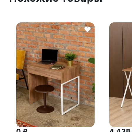
0 ₽
4 438