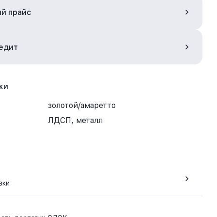
ый прайс
редит
ки
золотой/амаретто
ЛДСП, металл
вки