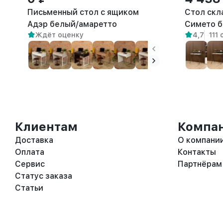
Письменный стол с ящиком
Стол скл
Адэр белый/амаретто
Симетo б
Ждёт оценку
4,7
111
Клиентам
Компа
Доставка
О компани
Оплата
Контакты
Сервис
Партнёрам
Статус заказа
Статьи