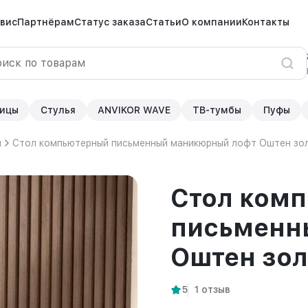
вис
Партнёрам
Статус заказа
Статьи
О компании
Контакты
ицы
Стулья
ANVIKOR WAVE
ТВ-тумбы
Пуфы
ы
Стол компьютерный письменный маникюрный лофт Оштен зо
Стол ком
письменн
Оштен зол
5
1 отзыв