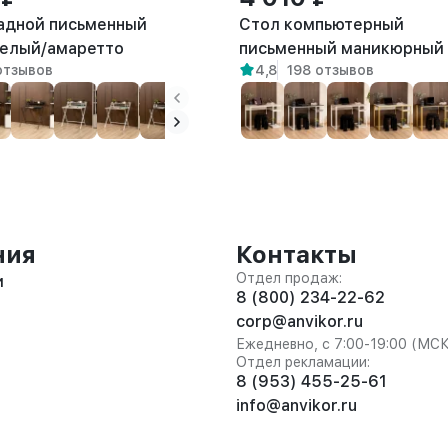
адной письменный
Стол компьютерный
елый/амаретто
письменный маникюрный
 отзывов
4,8
198 отзывов
Оштен белый/амаретто
ния
Контакты
Отдел продаж:
и
8 (800) 234-22-62
corp@anvikor.ru
Ежедневно, с 7:00-19:00 (МС
Отдел рекламации:
8 (953) 455-25-61
info@anvikor.ru