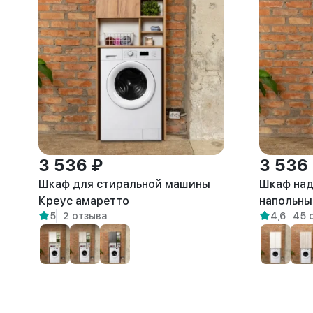
3 536 ₽
3 536
Шкаф для стиральной машины
Шкаф над
Креус амаретто
напольны
5
2 отзыва
4,6
45 