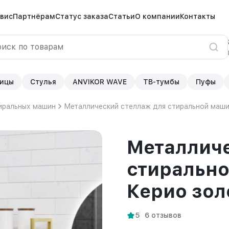
вис
Партнёрам
Статус заказа
Статьи
О компании
Контакты
ицы
Стулья
ANVIKOR WAVE
ТВ-тумбы
Пуфы
иральных машин
Металлический стеллаж для стиральной маш
Металличе
стиральн
Керио зо
5
6 отзывов