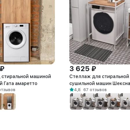
 ₽
3 625 ₽
 стиральной машиной
Стеллаж для стиральной
й Гата амаретто
сушильной машин Шексн
отзывов
4,8
67 отзывов
белый/амаретто