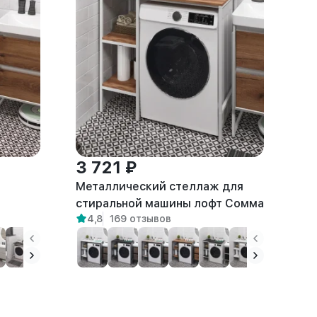
3 721 ₽
Металлический стеллаж для
а
стиральной машины лофт Сомма
4,8
169 отзывов
белый/амаретто