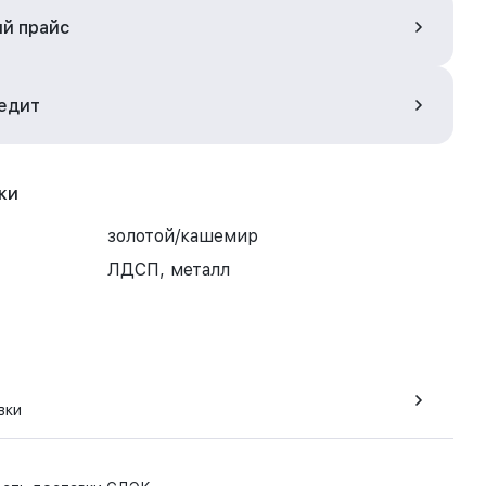
ый прайс
редит
ки
золотой/кашемир
ЛДСП, металл
вки