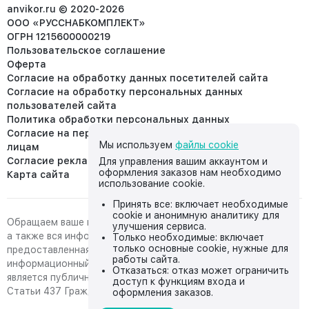
info@anvikor.ru
anvikor.ru © 2020-2026
ООО «РУССНАБКОМПЛЕКТ»
ОГРН 1215600000219
Пользовательское соглашение
Оферта
Согласие на обработку данных посетителей сайта
Согласие на обработку персональных данных
пользователей сайта
Политика обработки персональных данных
Согласие на передачу персональных данных третьим
Мы используем
файлы cookie
лицам
Согласие реклама
Для управления вашим аккаунтом и
оформления заказов нам необходимо
Карта сайта
использование cookie.
Принять все: включает необходимые
cookie и анонимную аналитику для
Обращаем ваше внимание на то, что данный интернет-сайт,
улучшения сервиса.
а также вся информация о товарах и ценах,
Только необходимые: включает
только основные cookie, нужные для
предоставленная на нём, носит исключительно
работы сайта.
информационный характер и ни при каких условиях не
Отказаться: отказ может ограничить
является публичной офертой, определяемой положениями
доступ к функциям входа и
Статьи 437 Гражданского кодекса Российской Федерации.
оформления заказов.