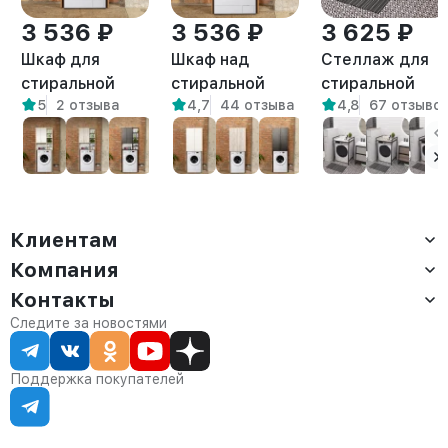
3 536 ₽
3 536 ₽
3 625 ₽
Шкаф для
Шкаф над
Стеллаж для
стиральной
стиральной
стиральной
5
2 отзыва
4,7
44 отзыва
4,8
67 отзыво
машины Креус
машиной
сушильной
амаретто
напольный Гата
машин Шексна
амаретто
белый/
амаретто
Клиентам
Компания
Доставка
Оплата
Контакты
О компании
Сервис
Контакты
Отдел продаж:
Следите за новостями
Статус заказа
8 (800) 234-22-62
Партнёрам
Статьи
corp@anvikor.ru
Поддержка покупателей
Ежедневно, с 7:00-19:00 (МСК)
Отдел рекламации:
8 (953) 455-25-61