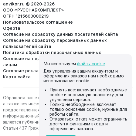
info@anvikor.ru
anvikor.ru © 2020-2026
ООО «РУССНАБКОМПЛЕКТ»
ОГРН 1215600000219
Пользовательское соглашение
Оферта
Согласие на обработку данных посетителей сайта
Согласие на обработку персональных данных
пользователей сайта
Политика обработки персональных данных
Согласие на передачу персональных данных третьим
Мы используем
файлы cookie
лицам
Согласие реклама
Для управления вашим аккаунтом и
оформления заказов нам необходимо
Карта сайта
использование cookie.
Принять все: включает необходимые
cookie и анонимную аналитику для
Обращаем ваше внимание на то, что данный интернет-сайт,
улучшения сервиса.
а также вся информация о товарах и ценах,
Только необходимые: включает
только основные cookie, нужные для
предоставленная на нём, носит исключительно
работы сайта.
информационный характер и ни при каких условиях не
Отказаться: отказ может ограничить
является публичной офертой, определяемой положениями
доступ к функциям входа и
Статьи 437 Гражданского кодекса Российской Федерации.
оформления заказов.