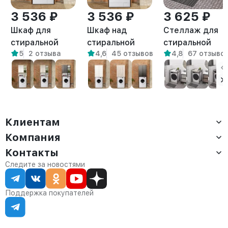
3 536 ₽
3 536 ₽
3 625 ₽
Шкаф для
Шкаф над
Стеллаж для
стиральной
стиральной
стиральной
5
2 отзыва
4,6
45 отзывов
4,8
67 отзыво
машины Креус
машиной
сушильной
амаретто
напольный Гата
машин Шексна
амаретто
белый/
амаретто
Клиентам
Компания
Доставка
Оплата
Контакты
О компании
Сервис
Контакты
Отдел продаж:
Следите за новостями
Статус заказа
8 (800) 234-22-62
Партнёрам
Статьи
corp@anvikor.ru
Поддержка покупателей
Ежедневно, с 7:00-19:00 (МСК)
Отдел рекламации:
8 (953) 455-25-61