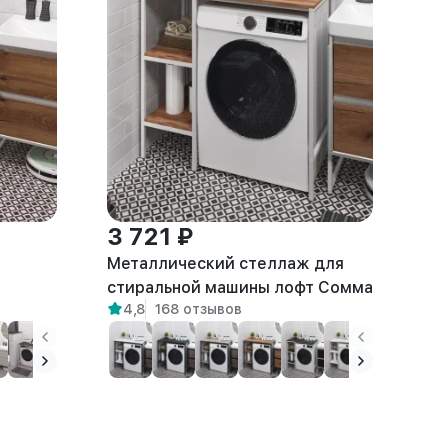
3 721 ₽
Металлический стеллаж для
а
стиральной машины лофт Сомма
4,8
168 отзывов
белый/амаретто