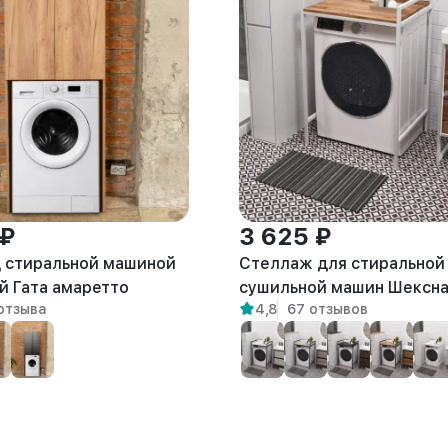
 ₽
3 625 ₽
 стиральной машиной
Стеллаж для стиральной
й Гата амаретто
сушильной машин Шексн
отзыва
4,8
67 отзывов
белый/амаретто