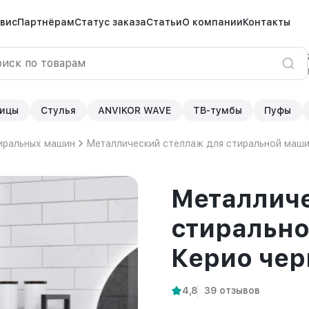
вис
Партнёрам
Статус заказа
Статьи
О компании
Контакты
ицы
Стулья
ANVIKOR WAVE
ТВ-тумбы
Пуфы
иральных машин
Металлический стеллаж для стиральной маши
Металличе
стиральн
Керио че
4,8
39 отзывов