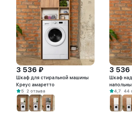
3 536 ₽
3 536
Шкаф для стиральной машины
Шкаф над
Креус амаретто
напольны
5
2 отзыва
4,7
44 