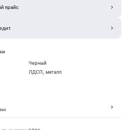
ый прайс
редит
ки
Черный
ЛДСП, металл
вки