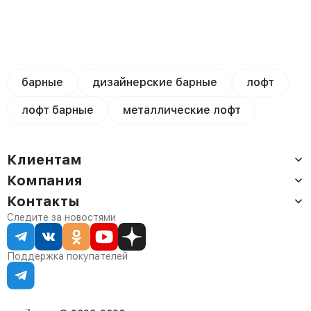
барные
дизайнерские барные
лофт
лофт барные
металлические лофт
Клиентам
Компания
Доставка
Оплата
Контакты
О компании
Сервис
Контакты
Отдел продаж:
Следите за новостями
Статус заказа
8 (800) 234-22-62
Партнёрам
Статьи
corp@anvikor.ru
Поддержка покупателей
Ежедневно, с 7:00-19:00 (МСК)
Отдел рекламации:
8 (953) 455-25-61
info@anvikor.ru