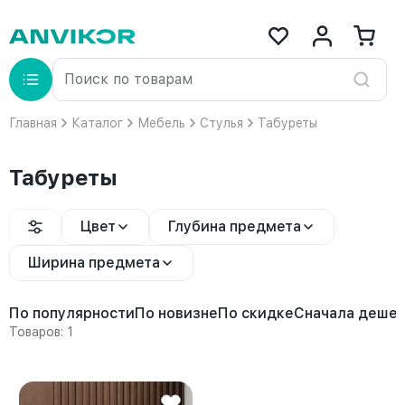
Главная
Каталог
Мебель
Стулья
Табуреты
Табуреты
Цвет
Глубина предмета
Ширина предмета
По популярности
По новизне
По скидке
Сначала деше
Товаров: 1