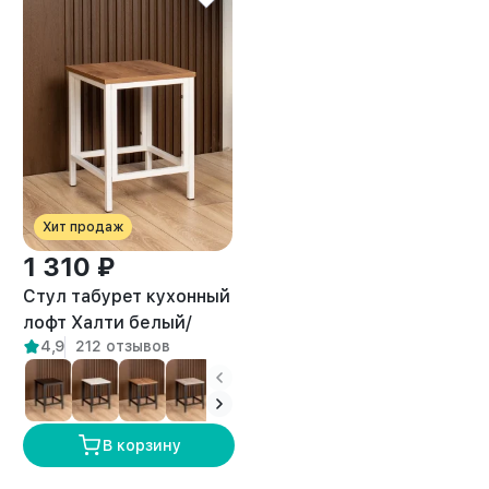
Хит продаж
1 310 ₽
Стул табурет кухонный
лофт Халти белый/
4,9
212 отзывов
амаретто
В корзину