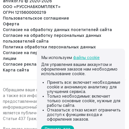
anvikor.ru © 2020-2026
ООО «РУССНАБКОМПЛЕКТ»
ОГРН 1215600000219
Пользовательское соглашение
Оферта
Согласие на обработку данных посетителей сайта
Согласие на обработку персональных данных
пользователей сайта
Политика обработки персональных данных
Согласие на передачу персональных данных третьим
Мы используем
файлы cookie
лицам
Согласие реклама
Для управления вашим аккаунтом и
оформления заказов нам необходимо
Карта сайта
использование cookie.
Принять все: включает необходимые
cookie и анонимную аналитику для
Обращаем ваше внимание на то, что данный интернет-сайт,
улучшения сервиса.
а также вся информация о товарах и ценах,
Только необходимые: включает
только основные cookie, нужные для
предоставленная на нём, носит исключительно
работы сайта.
информационный характер и ни при каких условиях не
Отказаться: отказ может ограничить
является публичной офертой, определяемой положениями
доступ к функциям входа и
Статьи 437 Гражданского кодекса Российской Федерации.
оформления заказов.