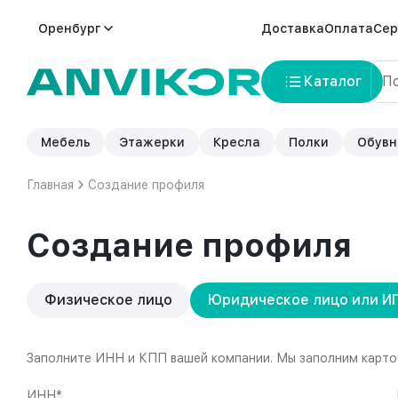
Оренбург
Доставка
Оплата
Сер
Каталог
Мебель
Этажерки
Кресла
Полки
Обувн
Главная
Создание профиля
Создание профиля
Физическое лицо
Юридическое лицо или И
Заполните ИНН и КПП вашей компании. Мы заполним карто
ИНН*