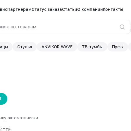
вис
Партнёрам
Статус заказа
Статьи
О компании
Контакты
ицы
Стулья
ANVIKOR WAVE
ТВ-тумбы
Пуфы
П
чку автоматически
КПП*