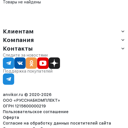
Товары не найдены
Клиентам
Компания
Доставка
Оплата
Контакты
О компании
Сервис
Контакты
Отдел продаж:
Следите за новостями
Статус заказа
8 (800) 234-22-62
Партнёрам
Статьи
corp@anvikor.ru
Поддержка покупателей
Ежедневно, с 7:00-19:00 (МСК)
Отдел рекламации:
8 (953) 455-25-61
info@anvikor.ru
anvikor.ru © 2020-2026
ООО «РУССНАБКОМПЛЕКТ»
ОГРН 1215600000219
Пользовательское соглашение
Оферта
Согласие на обработку данных посетителей сайта