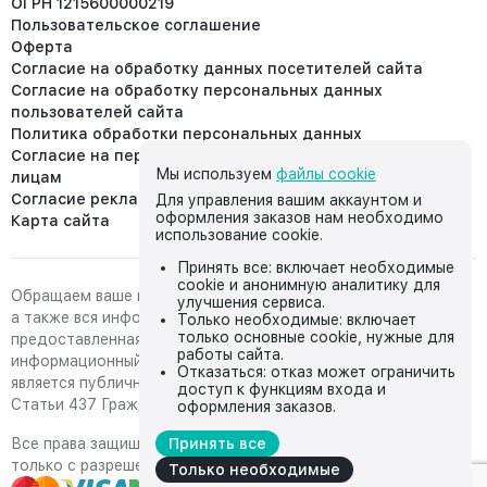
ОГРН 1215600000219
Пользовательское соглашение
Оферта
Согласие на обработку данных посетителей сайта
Согласие на обработку персональных данных
пользователей сайта
Политика обработки персональных данных
Согласие на передачу персональных данных третьим
Мы используем
файлы cookie
лицам
Согласие реклама
Для управления вашим аккаунтом и
оформления заказов нам необходимо
Карта сайта
использование cookie.
Принять все: включает необходимые
cookie и анонимную аналитику для
Обращаем ваше внимание на то, что данный интернет-сайт,
улучшения сервиса.
а также вся информация о товарах и ценах,
Только необходимые: включает
только основные cookie, нужные для
предоставленная на нём, носит исключительно
работы сайта.
информационный характер и ни при каких условиях не
Отказаться: отказ может ограничить
является публичной офертой, определяемой положениями
доступ к функциям входа и
Статьи 437 Гражданского кодекса Российской Федерации.
оформления заказов.
Все права защищены, любое копирование с сайта возможно
Принять все
только с разрешения владельца сайта
Только необходимые