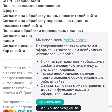
ОГРН 1215600000219
Пользовательское соглашение
Оферта
Согласие на обработку данных посетителей сайта
Согласие на обработку персональных данных
пользователей сайта
Политика обработки персональных данных
Согласие на передачу персональных данных третьим
Мы используем
файлы cookie
лицам
Согласие реклама
Для управления вашим аккаунтом и
оформления заказов нам необходимо
Карта сайта
использование cookie.
Принять все: включает необходимые
cookie и анонимную аналитику для
Обращаем ваше внимание на то, что данный интернет-сайт,
улучшения сервиса.
а также вся информация о товарах и ценах,
Только необходимые: включает
только основные cookie, нужные для
предоставленная на нём, носит исключительно
работы сайта.
информационный характер и ни при каких условиях не
Отказаться: отказ может ограничить
является публичной офертой, определяемой положениями
доступ к функциям входа и
Статьи 437 Гражданского кодекса Российской Федерации.
оформления заказов.
Все права защищены, любое копирование с сайта возможно
Принять все
только с разрешения владельца сайта
Только необходимые