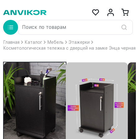
Главная
Каталог
Мебель
Этажерки
Косметологическая тележка с дверцей на замке Энца черная