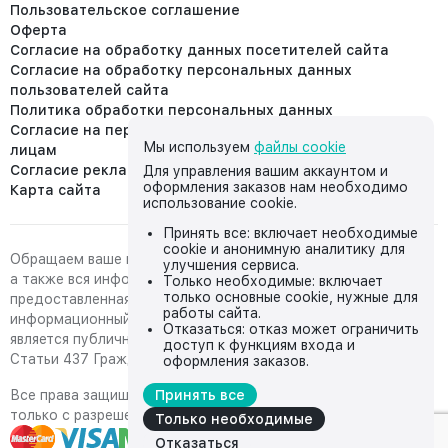
Пользовательское соглашение
Оферта
Согласие на обработку данных посетителей сайта
Согласие на обработку персональных данных
пользователей сайта
Политика обработки персональных данных
Согласие на передачу персональных данных третьим
Мы используем
файлы cookie
лицам
Согласие реклама
Для управления вашим аккаунтом и
оформления заказов нам необходимо
Карта сайта
использование cookie.
Принять все: включает необходимые
cookie и анонимную аналитику для
Обращаем ваше внимание на то, что данный интернет-сайт,
улучшения сервиса.
а также вся информация о товарах и ценах,
Только необходимые: включает
только основные cookie, нужные для
предоставленная на нём, носит исключительно
работы сайта.
информационный характер и ни при каких условиях не
Отказаться: отказ может ограничить
является публичной офертой, определяемой положениями
доступ к функциям входа и
Статьи 437 Гражданского кодекса Российской Федерации.
оформления заказов.
Все права защищены, любое копирование с сайта возможно
Принять все
только с разрешения владельца сайта
Только необходимые
Отказаться