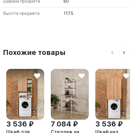
Ширина предмета
60
Высота предмета
117.5
Похожие товары
3 536 ₽
7 084 ₽
3 536 ₽
Шкаф для
Стеллаж на
Шкаф над