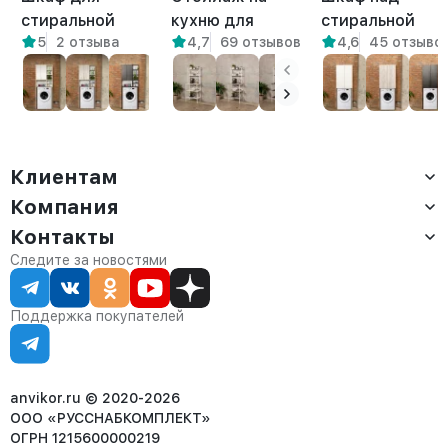
стиральной
кухню для
стиральной
5
2 отзыва
4,7
69 отзывов
4,6
45 отзыво
машины Креус
микроволновки
машиной
амаретто
металлический
напольный Гата
лофт Истра
амаретто
белый/
амаретто
Клиентам
Компания
Доставка
Оплата
Контакты
О компании
Сервис
Контакты
Отдел продаж:
Следите за новостями
Статус заказа
8 (800) 234-22-62
Партнёрам
Статьи
corp@anvikor.ru
Поддержка покупателей
Ежедневно, с 7:00-19:00 (МСК)
Отдел рекламации:
8 (953) 455-25-61
info@anvikor.ru
anvikor.ru © 2020-2026
ООО «РУССНАБКОМПЛЕКТ»
ОГРН 1215600000219