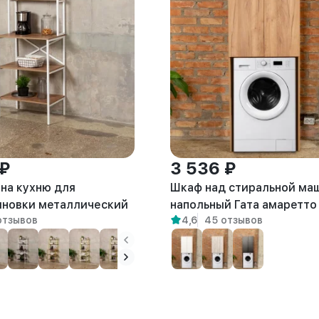
 ₽
3 536 ₽
на кухню для
Шкаф над стиральной ма
новки металлический
напольный Гата амаретто
отзывов
4,6
45 отзывов
ра белый/амаретто