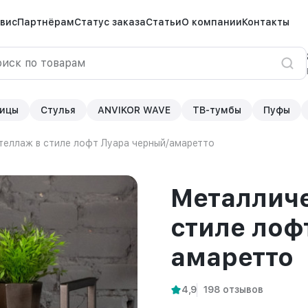
вис
Партнёрам
Статус заказа
Статьи
О компании
Контакты
ицы
Стулья
ANVIKOR WAVE
ТВ-тумбы
Пуфы
теллаж в стиле лофт Луара черный/амаретто
Металличе
стиле лоф
амаретто
4,9
198 отзывов