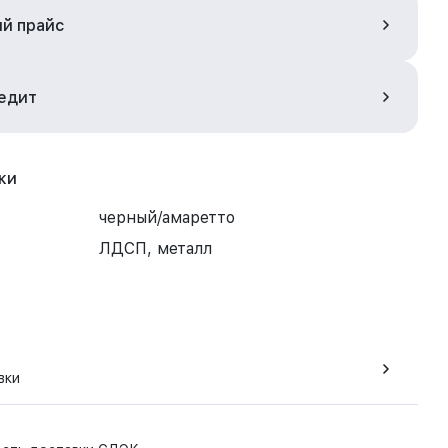
ый прайс
редит
ки
черный/амаретто
ЛДСП, металл
вки