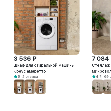
3 536 ₽
7 084
Шкаф для стиральной машины
Стеллаж 
Креус амаретто
микровол
5
2 отзыва
4,7
69 
лофт Ист