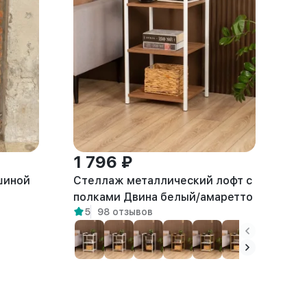
1 796 ₽
шиной
Стеллаж металлический лофт с
полками Двина белый/амаретто
5
98 отзывов