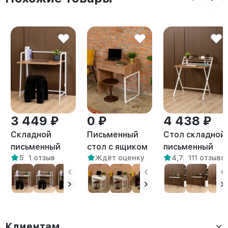
3 449 ₽
0 ₽
4 438 ₽
Складной
Письменный
Стол складной
письменный
стол с ящиком
письменный
5
1 отзыв
Ждёт оценку
4,7
111 отзыво
стол Кова
Адэр белый/
Симетo белый/
белый/
амаретто
амаретто
амаретто
Клиентам