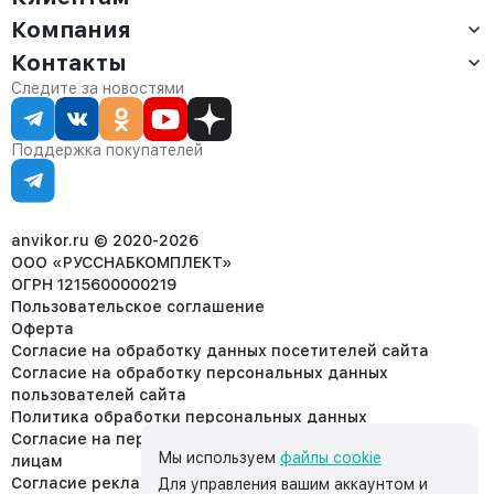
Компания
Доставка
Оплата
Контакты
О компании
Сервис
Контакты
Отдел продаж:
Следите за новостями
Статус заказа
8 (800) 234-22-62
Партнёрам
Статьи
corp@anvikor.ru
Поддержка покупателей
Ежедневно, с 7:00-19:00 (МСК)
Отдел рекламации:
8 (953) 455-25-61
info@anvikor.ru
anvikor.ru © 2020-2026
ООО «РУССНАБКОМПЛЕКТ»
ОГРН 1215600000219
Пользовательское соглашение
Оферта
Согласие на обработку данных посетителей сайта
Согласие на обработку персональных данных
пользователей сайта
Политика обработки персональных данных
Согласие на передачу персональных данных третьим
Мы используем
файлы cookie
лицам
Согласие реклама
Для управления вашим аккаунтом и