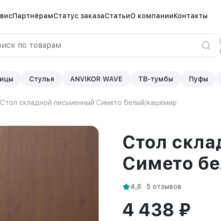
вис
Партнёрам
Статус заказа
Статьи
О компании
Контакты
ицы
Стулья
ANVIKOR WAVE
ТВ-тумбы
Пуфы
Стол складной письменный Симетo белый/кашемир
Стол скл
Симетo б
4,8
5 отзывов
4 438 ₽