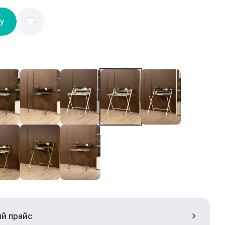
ну
ый прайс