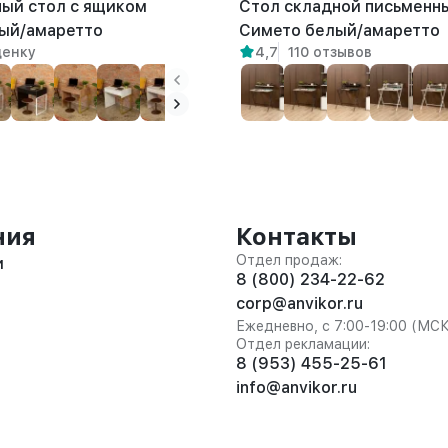
ый стол с ящиком
Стол складной письменн
ый/амаретто
Симетo белый/амаретто
ценку
4,7
110 отзывов
ния
Контакты
Отдел продаж:
и
8 (800) 234-22-62
corp@anvikor.ru
Ежедневно, с 7:00-19:00 (МС
Отдел рекламации:
8 (953) 455-25-61
info@anvikor.ru