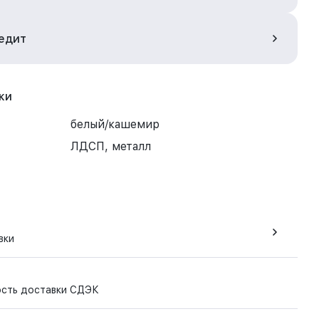
редит
ки
белый/кашемир
ЛДСП, металл
вки
ость доставки СДЭК