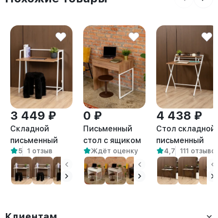
3 449 ₽
0 ₽
4 438 ₽
Складной
Письменный
Стол складной
письменный
стол с ящиком
письменный
5
1 отзыв
Ждёт оценку
4,7
111 отзыво
стол Кова
Адэр белый/
Симетo белый/
белый/
амаретто
амаретто
амаретто
Клиентам