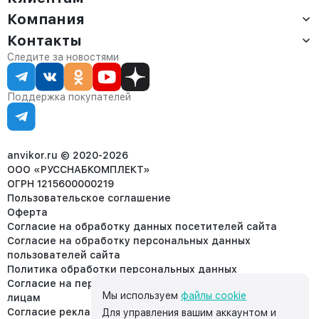
Компания
Доставка
Оплата
Контакты
О компании
Сервис
Контакты
Отдел продаж:
Следите за новостями
Статус заказа
8 (800) 234-22-62
Партнёрам
Статьи
corp@anvikor.ru
Поддержка покупателей
Ежедневно, с 7:00-19:00 (МСК)
Отдел рекламации:
8 (953) 455-25-61
info@anvikor.ru
anvikor.ru © 2020-2026
ООО «РУССНАБКОМПЛЕКТ»
ОГРН 1215600000219
Пользовательское соглашение
Оферта
Согласие на обработку данных посетителей сайта
Согласие на обработку персональных данных
пользователей сайта
Политика обработки персональных данных
Согласие на передачу персональных данных третьим
Мы используем
файлы cookie
лицам
Согласие реклама
Для управления вашим аккаунтом и