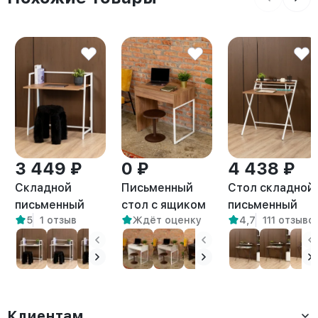
3 449 ₽
0 ₽
4 438 ₽
Складной
Письменный
Стол складной
письменный
стол с ящиком
письменный
5
1 отзыв
Ждёт оценку
4,7
111 отзыво
стол Кова
Адэр белый/
Симетo белый/
белый/
амаретто
амаретто
амаретто
Клиентам