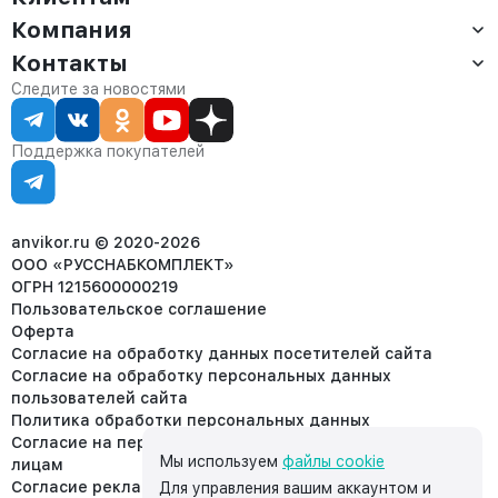
Компания
Доставка
Оплата
Контакты
О компании
Сервис
Контакты
Отдел продаж:
Следите за новостями
Статус заказа
8 (800) 234-22-62
Партнёрам
Статьи
corp@anvikor.ru
Поддержка покупателей
Ежедневно, с 7:00-19:00 (МСК)
Отдел рекламации:
8 (953) 455-25-61
info@anvikor.ru
anvikor.ru © 2020-2026
ООО «РУССНАБКОМПЛЕКТ»
ОГРН 1215600000219
Пользовательское соглашение
Оферта
Согласие на обработку данных посетителей сайта
Согласие на обработку персональных данных
пользователей сайта
Политика обработки персональных данных
Согласие на передачу персональных данных третьим
Мы используем
файлы cookie
лицам
Согласие реклама
Для управления вашим аккаунтом и