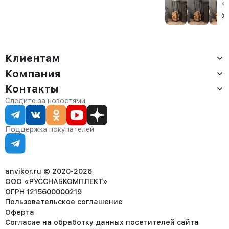
Сарта черная
Аманс черная
лофт Тонто
белый/
амаретто
Клиентам
Компания
Доставка
Оплата
Контакты
О компании
Сервис
Контакты
Отдел продаж:
Следите за новостями
Статус заказа
8 (800) 234-22-62
Партнёрам
Статьи
corp@anvikor.ru
Поддержка покупателей
Ежедневно, с 7:00-19:00 (МСК)
Отдел рекламации:
8 (953) 455-25-61
info@anvikor.ru
anvikor.ru © 2020-2026
ООО «РУССНАБКОМПЛЕКТ»
ОГРН 1215600000219
Пользовательское соглашение
Оферта
Согласие на обработку данных посетителей сайта