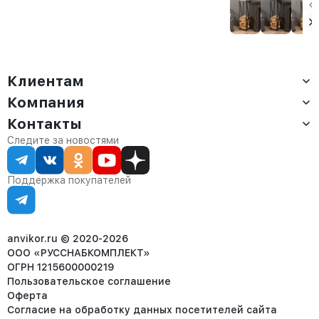
Сарта черная
Аманс черная
лофт Тонто
белый/
амаретто
Клиентам
Компания
Доставка
Оплата
Контакты
О компании
Сервис
Контакты
Отдел продаж:
Следите за новостями
Статус заказа
8 (800) 234-22-62
Партнёрам
Статьи
corp@anvikor.ru
Поддержка покупателей
Ежедневно, с 7:00-19:00 (МСК)
Отдел рекламации:
8 (953) 455-25-61
info@anvikor.ru
anvikor.ru © 2020-2026
ООО «РУССНАБКОМПЛЕКТ»
ОГРН 1215600000219
Пользовательское соглашение
Оферта
Согласие на обработку данных посетителей сайта