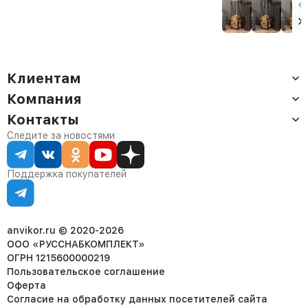
Сарта черная
Аманс черная
лофт Тонто
белый/
амаретто
Клиентам
Компания
Доставка
Оплата
Контакты
О компании
Сервис
Контакты
Отдел продаж:
Следите за новостями
Статус заказа
8 (800) 234-22-62
Партнёрам
Статьи
corp@anvikor.ru
Поддержка покупателей
Ежедневно, с 7:00-19:00 (МСК)
Отдел рекламации:
8 (953) 455-25-61
info@anvikor.ru
anvikor.ru © 2020-2026
ООО «РУССНАБКОМПЛЕКТ»
ОГРН 1215600000219
Пользовательское соглашение
Оферта
Согласие на обработку данных посетителей сайта