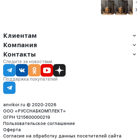
Сарта черная
Аманс черная
лофт Тонто
белый/
амаретто
Клиентам
Компания
Доставка
Оплата
Контакты
О компании
Сервис
Контакты
Отдел продаж:
Следите за новостями
Статус заказа
8 (800) 234-22-62
Партнёрам
Статьи
corp@anvikor.ru
Поддержка покупателей
Ежедневно, с 7:00-19:00 (МСК)
Отдел рекламации:
8 (953) 455-25-61
info@anvikor.ru
anvikor.ru © 2020-2026
ООО «РУССНАБКОМПЛЕКТ»
ОГРН 1215600000219
Пользовательское соглашение
Оферта
Согласие на обработку данных посетителей сайта