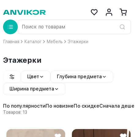
Главная
Каталог
Мебель
Этажерки
Этажерки
Цвет
Глубина предмета
Ширина предмета
По популярности
По новизне
По скидке
Сначала деше
Товаров: 13