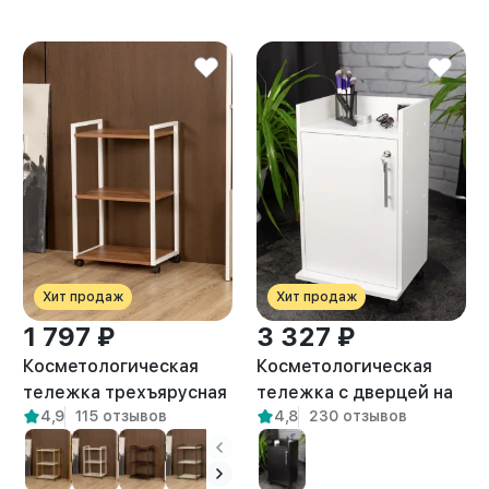
Хит продаж
Хит продаж
1 797 ₽
3 327 ₽
Косметологическая
Косметологическая
тележка трехъярусная
тележка с дверцей на
4,9
115 отзывов
4,8
230 отзывов
на колесиках Амур
замке Энца белая
белый/амаретто