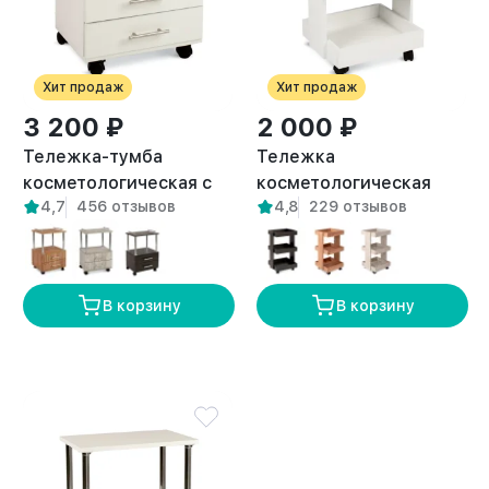
Хит продаж
Хит продаж
3 200 ₽
2 000 ₽
Тележка-тумба
Тележка
косметологическая с
косметологическая
4,7
456 отзывов
4,8
229 отзывов
двумя ящиками Енисей
трехъярусная с
белая
бортиками Байкал
белая
В корзину
В корзину