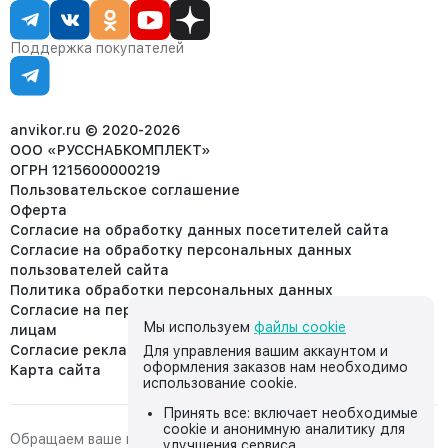
Статус заказа
8 (800) 234-22-62
Партнёрам
Статьи
corp@anvikor.ru
Поддержка покупателей
Ежедневно, с 7:00-19:00 (МСК)
Отдел рекламации:
8 (953) 455-25-61
info@anvikor.ru
anvikor.ru © 2020-2026
ООО «РУССНАБКОМПЛЕКТ»
ОГРН 1215600000219
Пользовательское соглашение
Оферта
Согласие на обработку данных посетителей сайта
Согласие на обработку персональных данных
пользователей сайта
Политика обработки персональных данных
Согласие на передачу персональных данных третьим
Мы используем
файлы cookie
лицам
Согласие реклама
Для управления вашим аккаунтом и
оформления заказов нам необходимо
Карта сайта
использование cookie.
Принять все: включает необходимые
cookie и анонимную аналитику для
Обращаем ваше внимание на то, что данный интернет-сайт,
улучшения сервиса.