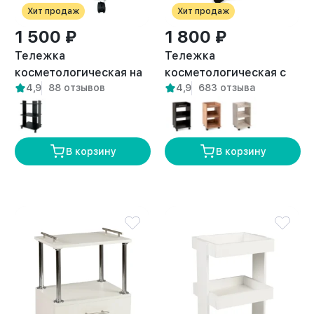
Хит продаж
Хит продаж
1 500 ₽
1 800 ₽
Тележка
Тележка
косметологическая на
косметологическая с
4,9
88 отзывов
4,9
683 отзыва
колесиках Сакмара
тремя полками и
белая
ручкой Ахтуба белая
В корзину
В корзину