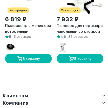
Хит продаж
Хит продаж
6 819 ₽
7 932 ₽
Пылесос для маникюра
Пылесос для педикюра
встроенный
напольный со стойкой
5
5 отзывов
4,6
86 отзывов
встраиваемый Pure
Breeze черный
белый
В корзину
В корзину
Клиентам
Компания
Доставка