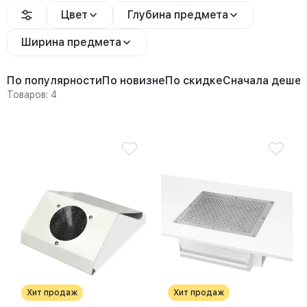
Цвет
Глубина предмета
Ширина предмета
По популярности
По новизне
По скидке
Сначала деше
Товаров: 4
Хит продаж
Хит продаж