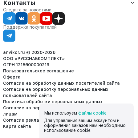
Оплата
Контакты
О компании
Сервис
Контакты
Отдел продаж:
Следите за новостями
Статус заказа
8 (800) 234-22-62
Партнёрам
Статьи
corp@anvikor.ru
Поддержка покупателей
Ежедневно, с 7:00-19:00 (МСК)
Отдел рекламации:
8 (953) 455-25-61
info@anvikor.ru
anvikor.ru © 2020-2026
ООО «РУССНАБКОМПЛЕКТ»
ОГРН 1215600000219
Пользовательское соглашение
Оферта
Согласие на обработку данных посетителей сайта
Согласие на обработку персональных данных
пользователей сайта
Политика обработки персональных данных
Согласие на передачу персональных данных третьим
Мы используем
файлы cookie
лицам
Согласие реклама
Для управления вашим аккаунтом и
оформления заказов нам необходимо
Карта сайта
использование cookie.