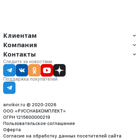
Клиентам
Компания
Доставка
Оплата
Контакты
О компании
Сервис
Контакты
Отдел продаж:
Следите за новостями
Статус заказа
8 (800) 234-22-62
Партнёрам
Статьи
corp@anvikor.ru
Поддержка покупателей
Ежедневно, с 7:00-19:00 (МСК)
Отдел рекламации:
8 (953) 455-25-61
info@anvikor.ru
anvikor.ru © 2020-2026
ООО «РУССНАБКОМПЛЕКТ»
ОГРН 1215600000219
Пользовательское соглашение
Оферта
Согласие на обработку данных посетителей сайта