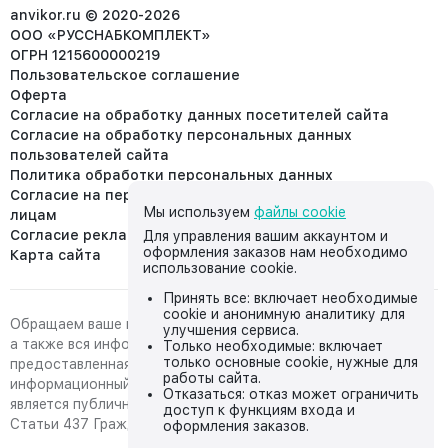
info@anvikor.ru
anvikor.ru © 2020-2026
ООО «РУССНАБКОМПЛЕКТ»
ОГРН 1215600000219
Пользовательское соглашение
Оферта
Согласие на обработку данных посетителей сайта
Согласие на обработку персональных данных
пользователей сайта
Политика обработки персональных данных
Согласие на передачу персональных данных третьим
Мы используем
файлы cookie
лицам
Согласие реклама
Для управления вашим аккаунтом и
оформления заказов нам необходимо
Карта сайта
использование cookie.
Принять все: включает необходимые
cookie и анонимную аналитику для
Обращаем ваше внимание на то, что данный интернет-сайт,
улучшения сервиса.
а также вся информация о товарах и ценах,
Только необходимые: включает
только основные cookie, нужные для
предоставленная на нём, носит исключительно
работы сайта.
информационный характер и ни при каких условиях не
Отказаться: отказ может ограничить
является публичной офертой, определяемой положениями
доступ к функциям входа и
Статьи 437 Гражданского кодекса Российской Федерации.
оформления заказов.