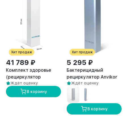
Хит продаж
Хит продаж
41 789 ₽
5 295 ₽
Комплект здоровье
Бактерицидный
(рециркулятор
рециркулятор Anvikor
2
Ждёт оценку
Ждёт оценку
воздуха и вытяжка
AVK-40 (50 м
)
премиум VC-AIR-3)
В корзину
В корзину