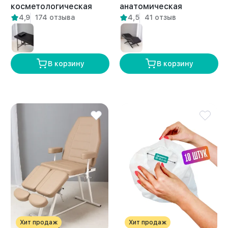
косметологическая
анатомическая
4,9
174 отзыва
4,5
41 отзыв
массажная складная
косметологическая с
для ресниц Персе
держателем Килини
белая
белая
В корзину
В корзину
Хит продаж
Хит продаж