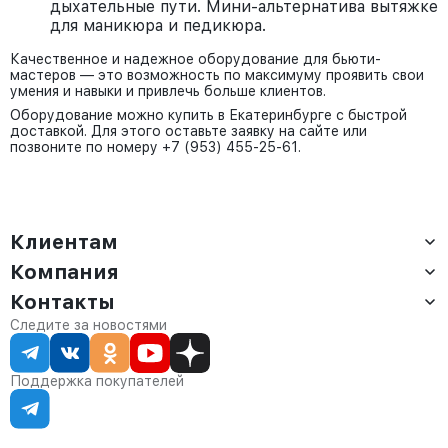
дыхательные пути. Мини-альтернатива вытяжке
для маникюра и педикюра.
Качественное и надежное оборудование для бьюти-
мастеров — это возможность по максимуму проявить свои
умения и навыки и привлечь больше клиентов.
Оборудование можно купить в Екатеринбурге с быстрой
доставкой. Для этого оставьте заявку на сайте или
позвоните по номеру +7 (953) 455-25-61.
Клиентам
Компания
Доставка
Оплата
Контакты
О компании
Сервис
Контакты
Отдел продаж:
Следите за новостями
Статус заказа
8 (800) 234-22-62
Партнёрам
Статьи
corp@anvikor.ru
Поддержка покупателей
Ежедневно, с 7:00-19:00 (МСК)
Отдел рекламации:
8 (953) 455-25-61