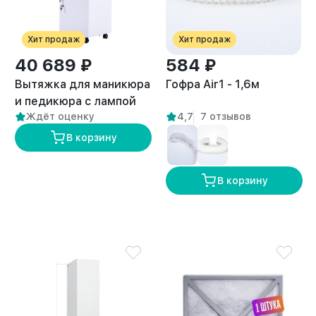
Хит продаж
Хит продаж
40 689 ₽
584 ₽
Вытяжка для маникюра
Гофра Air1 - 1,6м
и педикюра с лампой
Ждёт оценку
4,7
7 отзывов
премиум “ANVIKOR VC-
AIR-3” + Комплект
В корзину
пылевых фильтров (5
шт)
В корзину