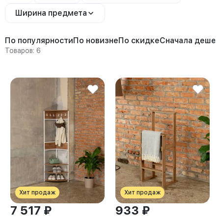
Ширина предмета
По популярности
По новизне
По скидке
Сначала деше
Товаров: 6
Хит продаж
Хит продаж
7 517 ₽
933 ₽