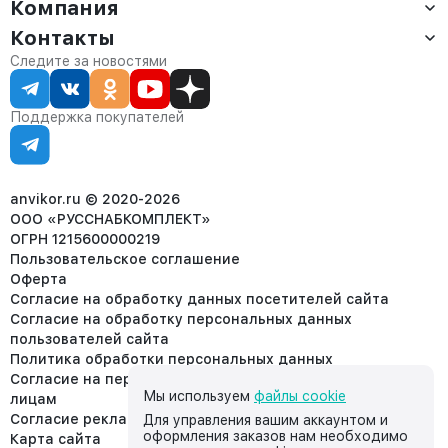
Компания
Доставка
Оплата
Контакты
О компании
Сервис
Контакты
Отдел продаж:
Следите за новостями
Статус заказа
8 (800) 234-22-62
Партнёрам
Статьи
corp@anvikor.ru
Поддержка покупателей
Ежедневно, с 7:00-19:00 (МСК)
Отдел рекламации:
8 (953) 455-25-61
info@anvikor.ru
anvikor.ru © 2020-2026
ООО «РУССНАБКОМПЛЕКТ»
ОГРН 1215600000219
Пользовательское соглашение
Оферта
Согласие на обработку данных посетителей сайта
Согласие на обработку персональных данных
пользователей сайта
Политика обработки персональных данных
Согласие на передачу персональных данных третьим
Мы используем
файлы cookie
лицам
Согласие реклама
Для управления вашим аккаунтом и
оформления заказов нам необходимо
Карта сайта