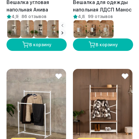
Вешалка угловая
Вешалка для одежды
напольная Анива
напольная ЛДСП Манос
4,9
86 отзывов
4,8
99 отзывов
белый/амаретто
амаретто
В корзину
В корзину