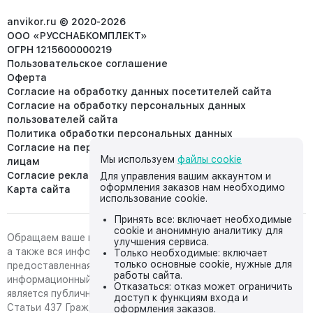
info@anvikor.ru
anvikor.ru © 2020-2026
ООО «РУССНАБКОМПЛЕКТ»
ОГРН 1215600000219
Пользовательское соглашение
Оферта
Согласие на обработку данных посетителей сайта
Согласие на обработку персональных данных
пользователей сайта
Политика обработки персональных данных
Согласие на передачу персональных данных третьим
Мы используем
файлы cookie
лицам
Согласие реклама
Для управления вашим аккаунтом и
оформления заказов нам необходимо
Карта сайта
использование cookie.
Принять все: включает необходимые
cookie и анонимную аналитику для
Обращаем ваше внимание на то, что данный интернет-сайт,
улучшения сервиса.
а также вся информация о товарах и ценах,
Только необходимые: включает
только основные cookie, нужные для
предоставленная на нём, носит исключительно
работы сайта.
информационный характер и ни при каких условиях не
Отказаться: отказ может ограничить
является публичной офертой, определяемой положениями
доступ к функциям входа и
Статьи 437 Гражданского кодекса Российской Федерации.
оформления заказов.