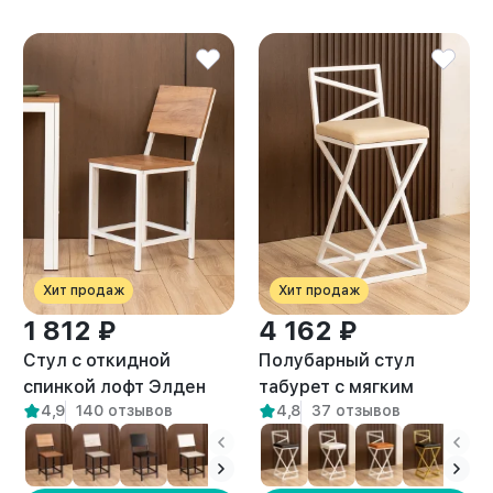
Хит продаж
Хит продаж
1 812 ₽
4 162 ₽
Стул с откидной
Полубарный стул
спинкой лофт Элден
табурет с мягким
4,9
140 отзывов
4,8
37 отзывов
белый/амаретто
сиденьем Тахо белый/
бежевый