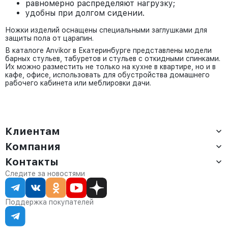
равномерно распределяют нагрузку;
удобны при долгом сидении.
Ножки изделий оснащены специальными заглушками для
защиты пола от царапин.
В каталоге Anvikor в Екатеринбурге представлены модели
барных стульев, табуретов и стульев с откидными спинками.
Их можно разместить не только на кухне в квартире, но и в
кафе, офисе, использовать для обустройства домашнего
рабочего кабинета или меблировки дачи.
Клиентам
Компания
Доставка
Оплата
Контакты
О компании
Сервис
Контакты
Отдел продаж:
Следите за новостями
Статус заказа
8 (800) 234-22-62
Партнёрам
Статьи
corp@anvikor.ru
Поддержка покупателей
Ежедневно, с 7:00-19:00 (МСК)
Отдел рекламации:
8 (953) 455-25-61