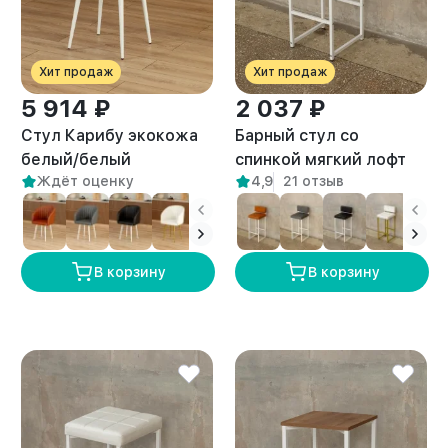
Хит продаж
Хит продаж
5 914 ₽
2 037 ₽
Стул Карибу экокожа
Барный стул со
белый/белый
спинкой мягкий лофт
Ждёт оценку
4,9
21 отзыв
Тоба белый/белый
В корзину
В корзину