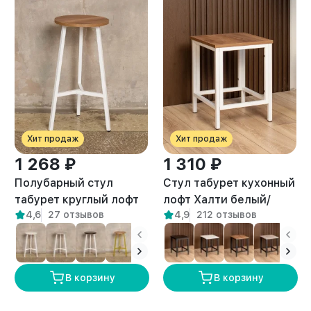
Хит продаж
Хит продаж
1 268 ₽
1 310 ₽
Полубарный стул
Стул табурет кухонный
табурет круглый лофт
лофт Халти белый/
4,6
27 отзывов
4,9
212 отзывов
Эна белый/амаретто
амаретто
В корзину
В корзину