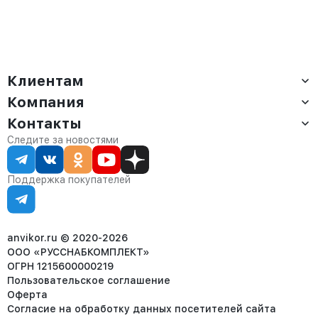
Клиентам
Компания
Доставка
Оплата
Контакты
О компании
Сервис
Контакты
Отдел продаж:
Следите за новостями
Статус заказа
8 (800) 234-22-62
Партнёрам
Статьи
corp@anvikor.ru
Поддержка покупателей
Ежедневно, с 7:00-19:00 (МСК)
Отдел рекламации:
8 (953) 455-25-61
info@anvikor.ru
anvikor.ru © 2020-2026
ООО «РУССНАБКОМПЛЕКТ»
ОГРН 1215600000219
Пользовательское соглашение
Оферта
Согласие на обработку данных посетителей сайта