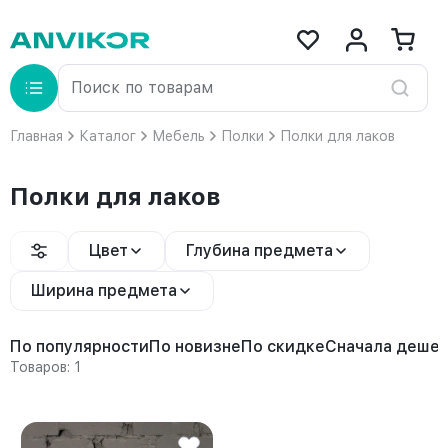
Главная
Каталог
Мебель
Полки
Полки для лаков
Полки для лаков
Цвет
Глубина предмета
Ширина предмета
По популярности
По новизне
По скидке
Сначала деше
Товаров: 1