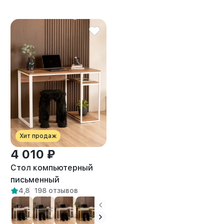
Хит продаж
4 010 ₽
Стол компьютерный
письменный
4,8
198 отзывов
маникюрный лофт
Оштен белый/
амаретто