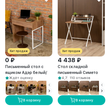
Хит продаж
Хит продаж
0 ₽
4 438 ₽
Письменный стол с
Стол складной
ящиком Адэр белый/
письменный Симетo
Ждёт оценку
4,7
110 отзывов
амаретто
белый/амаретто
В корзину
В корзину