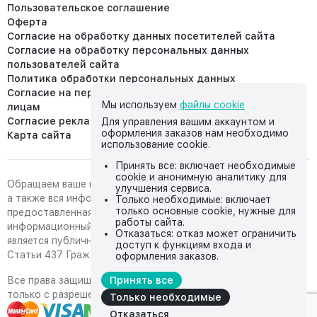
Пользовательское соглашение
Оферта
Согласие на обработку данных посетителей сайта
Согласие на обработку персональных данных
пользователей сайта
Политика обработки персональных данных
Согласие на передачу персональных данных третьим
Мы используем
файлы cookie
лицам
Согласие реклама
Для управления вашим аккаунтом и
оформления заказов нам необходимо
Карта сайта
использование cookie.
Принять все: включает необходимые
cookie и анонимную аналитику для
Обращаем ваше внимание на то, что данный интернет-сайт,
улучшения сервиса.
а также вся информация о товарах и ценах,
Только необходимые: включает
только основные cookie, нужные для
предоставленная на нём, носит исключительно
работы сайта.
информационный характер и ни при каких условиях не
Отказаться: отказ может ограничить
является публичной офертой, определяемой положениями
доступ к функциям входа и
Статьи 437 Гражданского кодекса Российской Федерации.
оформления заказов.
Все права защищены, любое копирование с сайта возможно
Принять все
только с разрешения владельца сайта
Только необходимые
Отказаться