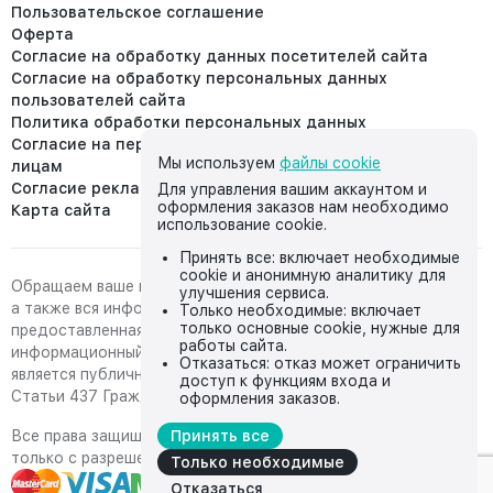
Пользовательское соглашение
Оферта
Согласие на обработку данных посетителей сайта
Согласие на обработку персональных данных
пользователей сайта
Политика обработки персональных данных
Согласие на передачу персональных данных третьим
Мы используем
файлы cookie
лицам
Согласие реклама
Для управления вашим аккаунтом и
оформления заказов нам необходимо
Карта сайта
использование cookie.
Принять все: включает необходимые
cookie и анонимную аналитику для
Обращаем ваше внимание на то, что данный интернет-сайт,
улучшения сервиса.
а также вся информация о товарах и ценах,
Только необходимые: включает
только основные cookie, нужные для
предоставленная на нём, носит исключительно
работы сайта.
информационный характер и ни при каких условиях не
Отказаться: отказ может ограничить
является публичной офертой, определяемой положениями
доступ к функциям входа и
Статьи 437 Гражданского кодекса Российской Федерации.
оформления заказов.
Все права защищены, любое копирование с сайта возможно
Принять все
только с разрешения владельца сайта
Только необходимые
Отказаться