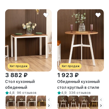
Хит продаж
Хит продаж
3 882 ₽
1 923 ₽
Стол кухонный
Обеденный кухонный
обеденный
стол круглый в стиле
4,8
96 отзывов
4,9
336 отзывов
письменный Лофт Атаго
Лофт Моро белый/
белый/амаретто
амаретто