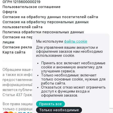
ОГРН 1215600000219
Пользовательское соглашение
Оферта
Согласие на обработку данных посетителей сайта
Согласие на обработку персональных данных
пользователей сайта
Политика обработки персональных данных
Согласие на передачу персональных данных третьим
Мы используем
файлы cookie
лицам
Согласие реклама
Для управления вашим аккаунтом и
оформления заказов нам необходимо
Карта сайта
использование cookie.
Принять все: включает необходимые
cookie и анонимную аналитику для
Обращаем ваше внимание на то, что данный интернет-сайт,
улучшения сервиса.
а также вся информация о товарах и ценах,
Только необходимые: включает
только основные cookie, нужные для
предоставленная на нём, носит исключительно
работы сайта.
информационный характер и ни при каких условиях не
Отказаться: отказ может ограничить
является публичной офертой, определяемой положениями
доступ к функциям входа и
Статьи 437 Гражданского кодекса Российской Федерации.
оформления заказов.
Все права защищены, любое копирование с сайта возможно
Принять все
только с разрешения владельца сайта
Только необходимые