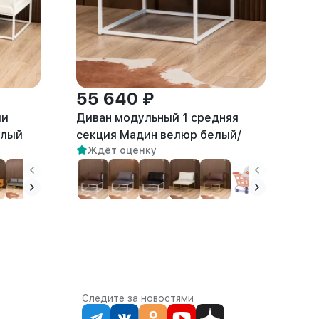
55 640 ₽
ии
Диван модульный 1 средняя
елый
секция Мадин велюр белый/
Ждёт оценку
белый
Следите за новостями