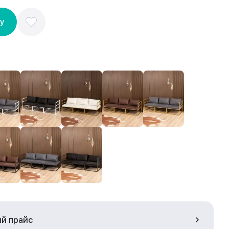
ну
ый прайс