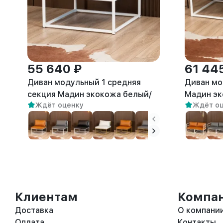
55 640 ₽
61 44
Диван модульный 1 средняя
Диван мо
секция Мадин экокожа белый/
Мадин э
Ждёт оценку
Ждёт о
белый
Клиентам
Компа
Доставка
О компани
Оплата
Контакты