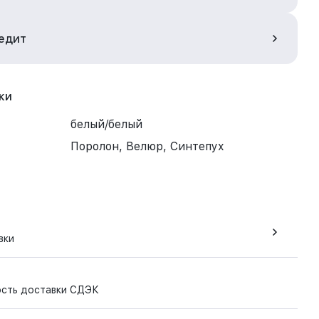
редит
ки
белый/белый
Поролон, Велюр, Синтепух
вки
ость доставки СДЭК