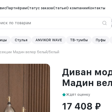
вис
Партнёрам
Статус заказа
Статьи
О компании
Контакты
ицы
Стулья
ANVIKOR WAVE
ТВ-тумбы
Пуфы
 секции Мадин велюр белый/белый
Диван мод
Мадин ве
Ждёт оценку
17 408 ₽