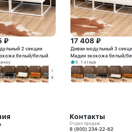
5 ₽
17 408 ₽
дульный 2 секции
Диван модульный 3 секц
кокожа белый/белый
Мадин экокожа белый/б
ценку
5
1 отзыв
ния
Контакты
Отдел продаж:
и
8 (800) 234-22-62