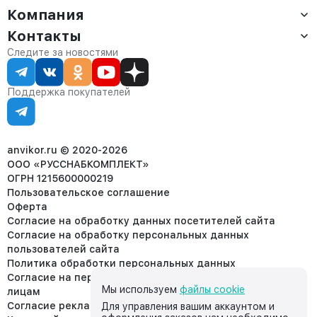
Компания
Доставка
Оплата
Контакты
О компании
Сервис
Контакты
Отдел продаж:
Следите за новостями
Статус заказа
8 (800) 234-22-62
Партнёрам
Статьи
corp@anvikor.ru
Поддержка покупателей
Ежедневно, с 7:00-19:00 (МСК)
Отдел рекламации:
8 (953) 455-25-61
info@anvikor.ru
anvikor.ru © 2020-2026
ООО «РУССНАБКОМПЛЕКТ»
ОГРН 1215600000219
Пользовательское соглашение
Оферта
Согласие на обработку данных посетителей сайта
Согласие на обработку персональных данных
пользователей сайта
Политика обработки персональных данных
Согласие на передачу персональных данных третьим
Мы используем
файлы cookie
лицам
Согласие реклама
Для управления вашим аккаунтом и