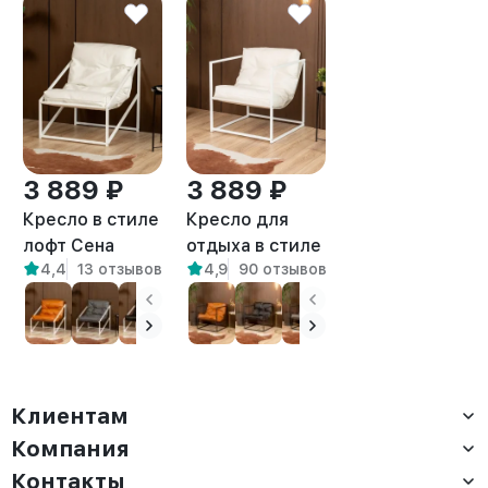
3 889 ₽
3 889 ₽
Кресло в стиле
Кресло для
лофт Сена
отдыха в стиле
4,4
13 отзывов
4,9
90 отзывов
экокожа
лофт Барта
белый/белый
белый/белый
Клиентам
Компания
Доставка
Оплата
Контакты
О компании