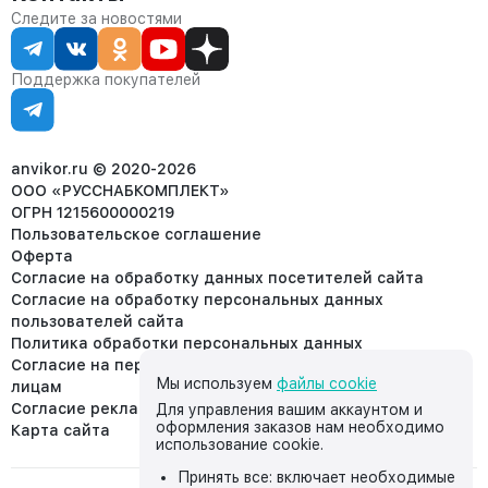
Сервис
Контакты
Отдел продаж:
Следите за новостями
Статус заказа
8 (800) 234-22-62
Партнёрам
Статьи
corp@anvikor.ru
Поддержка покупателей
Ежедневно, с 7:00-19:00 (МСК)
Отдел рекламации:
8 (953) 455-25-61
info@anvikor.ru
anvikor.ru © 2020-2026
ООО «РУССНАБКОМПЛЕКТ»
ОГРН 1215600000219
Пользовательское соглашение
Оферта
Согласие на обработку данных посетителей сайта
Согласие на обработку персональных данных
пользователей сайта
Политика обработки персональных данных
Согласие на передачу персональных данных третьим
Мы используем
файлы cookie
лицам
Согласие реклама
Для управления вашим аккаунтом и
оформления заказов нам необходимо
Карта сайта
использование cookie.
Принять все: включает необходимые