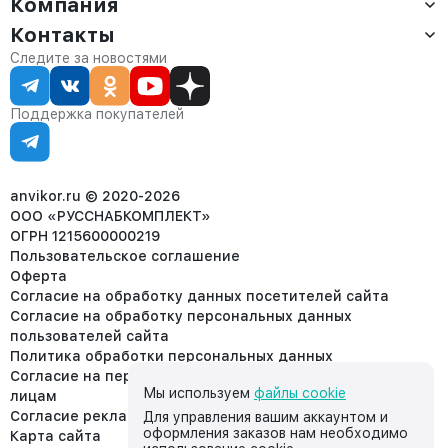
Компания
Доставка
Оплата
Контакты
О компании
Сервис
Контакты
Отдел продаж:
Следите за новостями
Статус заказа
8 (800) 234-22-62
Партнёрам
Статьи
corp@anvikor.ru
Поддержка покупателей
Ежедневно, с 7:00-19:00 (МСК)
Отдел рекламации:
8 (953) 455-25-61
info@anvikor.ru
anvikor.ru © 2020-2026
ООО «РУССНАБКОМПЛЕКТ»
ОГРН 1215600000219
Пользовательское соглашение
Оферта
Согласие на обработку данных посетителей сайта
Согласие на обработку персональных данных
пользователей сайта
Политика обработки персональных данных
Согласие на передачу персональных данных третьим
Мы используем
файлы cookie
лицам
Согласие реклама
Для управления вашим аккаунтом и
оформления заказов нам необходимо
Карта сайта