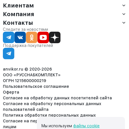
Клиентам
Компания
Доставка
Оплата
Контакты
О компании
Сервис
Контакты
Отдел продаж:
Следите за новостями
Статус заказа
8 (800) 234-22-62
Партнёрам
Статьи
corp@anvikor.ru
Поддержка покупателей
Ежедневно, с 7:00-19:00 (МСК)
Отдел рекламации:
8 (953) 455-25-61
info@anvikor.ru
anvikor.ru © 2020-2026
ООО «РУССНАБКОМПЛЕКТ»
ОГРН 1215600000219
Пользовательское соглашение
Оферта
Согласие на обработку данных посетителей сайта
Согласие на обработку персональных данных
пользователей сайта
Политика обработки персональных данных
Согласие на передачу персональных данных третьим
Мы используем
файлы cookie
лицам