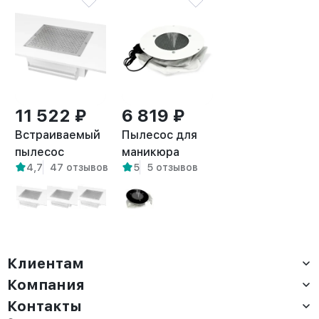
11 522 ₽
6 819 ₽
Встраиваемый
Пылесос для
пылесос
маникюра
4,7
47 отзывов
5
5 отзывов
вытяжка для
встроенный
маникюра Flow
встраиваемый
правый выход
Pure белый
Клиентам
Компания
Доставка
Оплата
Контакты
О компании
Сервис