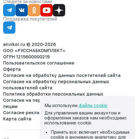
Контакты
Отдел продаж:
Следите за новостями
Статус заказа
8 (800) 234-22-62
Партнёрам
Статьи
corp@anvikor.ru
Поддержка покупателей
Ежедневно, с 7:00-19:00 (МСК)
Отдел рекламации:
8 (953) 455-25-61
info@anvikor.ru
anvikor.ru © 2020-2026
ООО «РУССНАБКОМПЛЕКТ»
ОГРН 1215600000219
Пользовательское соглашение
Оферта
Согласие на обработку данных посетителей сайта
Согласие на обработку персональных данных
пользователей сайта
Политика обработки персональных данных
Согласие на передачу персональных данных третьим
Мы используем
файлы cookie
лицам
Согласие реклама
Для управления вашим аккаунтом и
оформления заказов нам необходимо
Карта сайта
использование cookie.
Принять все: включает необходимые
cookie и анонимную аналитику для