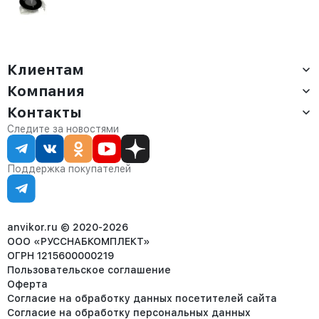
Pure белый
Клиентам
Компания
Доставка
Оплата
Контакты
О компании
Сервис
Контакты
Отдел продаж:
Следите за новостями
Статус заказа
8 (800) 234-22-62
Партнёрам
Статьи
corp@anvikor.ru
Поддержка покупателей
Ежедневно, с 7:00-19:00 (МСК)
Отдел рекламации:
8 (953) 455-25-61
info@anvikor.ru
anvikor.ru © 2020-2026
ООО «РУССНАБКОМПЛЕКТ»
ОГРН 1215600000219
Пользовательское соглашение
Оферта
Согласие на обработку данных посетителей сайта
Согласие на обработку персональных данных