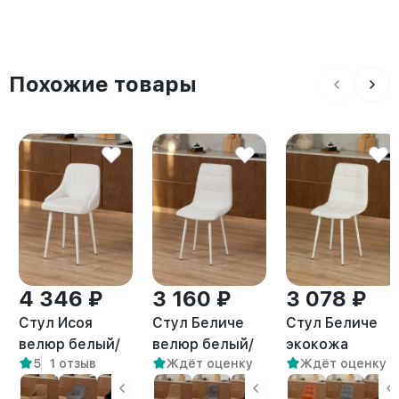
Похожие товары
4 346 ₽
3 160 ₽
3 078 ₽
Стул Исоя
Стул Беличе
Стул Беличе
велюр белый/
велюр белый/
экокожа
5
1 отзыв
Ждёт оценку
Ждёт оценку
белый
белый
белый/белый