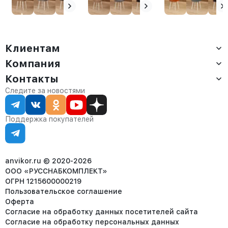
Клиентам
Компания
Доставка
Оплата
Контакты
О компании
Сервис
Контакты
Отдел продаж:
Следите за новостями
Статус заказа
8 (800) 234-22-62
Партнёрам
Статьи
corp@anvikor.ru
Поддержка покупателей
Ежедневно, с 7:00-19:00 (МСК)
Отдел рекламации:
8 (953) 455-25-61
info@anvikor.ru
anvikor.ru © 2020-2026
ООО «РУССНАБКОМПЛЕКТ»
ОГРН 1215600000219
Пользовательское соглашение
Оферта
Согласие на обработку данных посетителей сайта
Согласие на обработку персональных данных