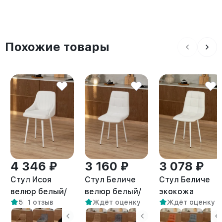
Похожие товары
4 346 ₽
3 160 ₽
3 078 ₽
Стул Исоя
Стул Беличе
Стул Беличе
велюр белый/
велюр белый/
экокожа
5
1 отзыв
Ждёт оценку
Ждёт оценку
белый
белый
белый/белый