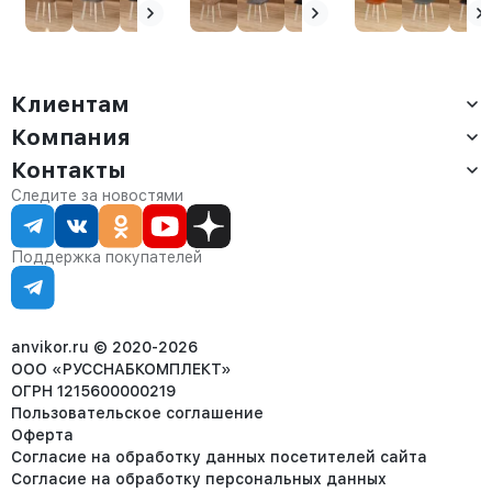
Клиентам
Компания
Доставка
Оплата
Контакты
О компании
Сервис
Контакты
Отдел продаж:
Следите за новостями
Статус заказа
8 (800) 234-22-62
Партнёрам
Статьи
corp@anvikor.ru
Поддержка покупателей
Ежедневно, с 7:00-19:00 (МСК)
Отдел рекламации:
8 (953) 455-25-61
info@anvikor.ru
anvikor.ru © 2020-2026
ООО «РУССНАБКОМПЛЕКТ»
ОГРН 1215600000219
Пользовательское соглашение
Оферта
Согласие на обработку данных посетителей сайта
Согласие на обработку персональных данных