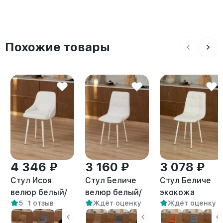
Похожие товары
4 346 ₽
3 160 ₽
3 078 ₽
Стул Исоя
Стул Беличе
Стул Беличе
велюр белый/
велюр белый/
экокожа
5
1 отзыв
Ждёт оценку
Ждёт оценку
белый
белый
белый/белый