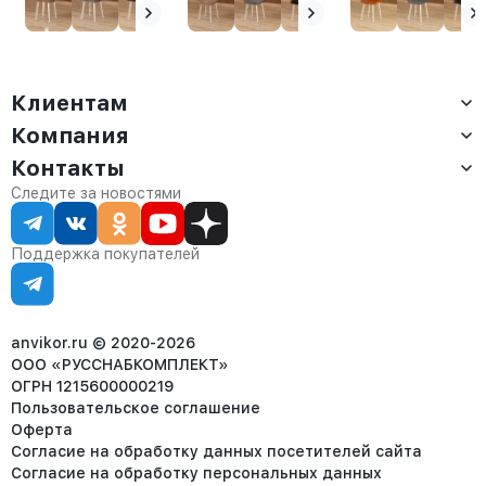
Клиентам
Компания
Доставка
Оплата
Контакты
О компании
Сервис
Контакты
Отдел продаж:
Следите за новостями
Статус заказа
8 (800) 234-22-62
Партнёрам
Статьи
corp@anvikor.ru
Поддержка покупателей
Ежедневно, с 7:00-19:00 (МСК)
Отдел рекламации:
8 (953) 455-25-61
info@anvikor.ru
anvikor.ru © 2020-2026
ООО «РУССНАБКОМПЛЕКТ»
ОГРН 1215600000219
Пользовательское соглашение
Оферта
Согласие на обработку данных посетителей сайта
Согласие на обработку персональных данных