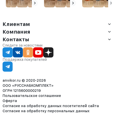
Клиентам
Компания
Доставка
Оплата
Контакты
О компании
Сервис
Контакты
Отдел продаж:
Следите за новостями
Статус заказа
8 (800) 234-22-62
Партнёрам
Статьи
corp@anvikor.ru
Поддержка покупателей
Ежедневно, с 7:00-19:00 (МСК)
Отдел рекламации:
8 (953) 455-25-61
info@anvikor.ru
anvikor.ru © 2020-2026
ООО «РУССНАБКОМПЛЕКТ»
ОГРН 1215600000219
Пользовательское соглашение
Оферта
Согласие на обработку данных посетителей сайта
Согласие на обработку персональных данных