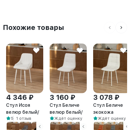
Похожие товары
4 346 ₽
3 160 ₽
3 078 ₽
Стул Исоя
Стул Беличе
Стул Беличе
велюр белый/
велюр белый/
экокожа
5
1 отзыв
Ждёт оценку
Ждёт оценку
белый
белый
белый/белый