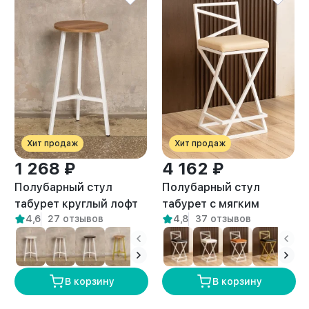
Хит продаж
Хит продаж
1 268 ₽
4 162 ₽
Полубарный стул
Полубарный стул
табурет круглый лофт
табурет с мягким
4,6
27 отзывов
4,8
37 отзывов
Эна белый/амаретто
сиденьем Тахо белый/
бежевый
В корзину
В корзину