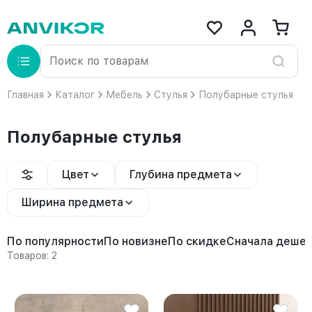
Главная
Каталог
Мебель
Стулья
Полубарные стулья
Полубарные стулья
Цвет
Глубина предмета
Ширина предмета
По популярности
По новизне
По скидке
Сначала деше
Товаров: 2