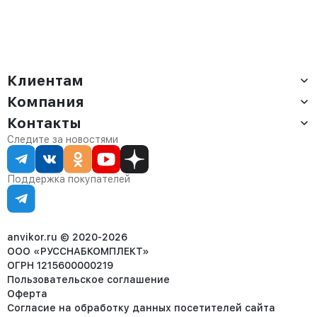
Клиентам
Компания
Доставка
Оплата
Контакты
О компании
Сервис
Контакты
Отдел продаж:
Следите за новостями
Статус заказа
8 (800) 234-22-62
Партнёрам
Статьи
corp@anvikor.ru
Поддержка покупателей
Ежедневно, с 7:00-19:00 (МСК)
Отдел рекламации:
8 (953) 455-25-61
info@anvikor.ru
anvikor.ru © 2020-2026
ООО «РУССНАБКОМПЛЕКТ»
ОГРН 1215600000219
Пользовательское соглашение
Оферта
Согласие на обработку данных посетителей сайта