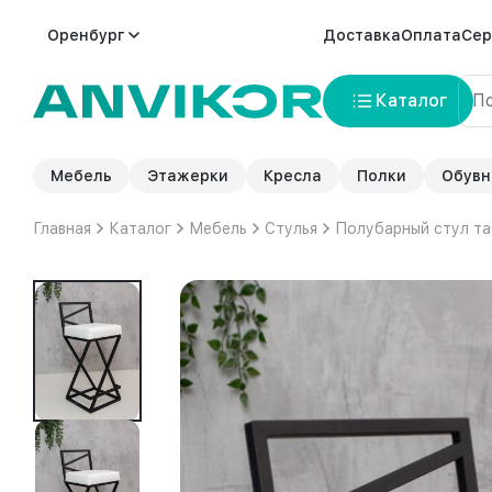
Оренбург
Доставка
Оплата
Сер
Каталог
Мебель
Этажерки
Кресла
Полки
Обувн
Главная
Каталог
Мебель
Стулья
Полубарный стул та