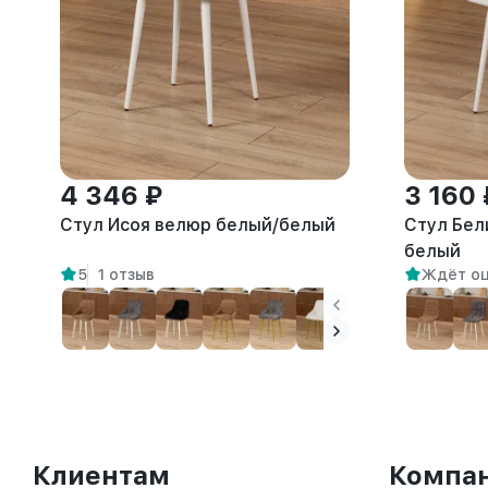
4 346 ₽
3 160 
Стул Исоя велюр белый/белый
Стул Бел
белый
5
1 отзыв
Ждёт о
Клиентам
Компа