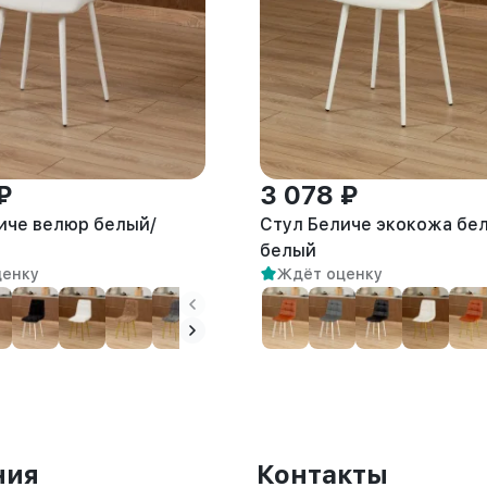
₽
3 078 ₽
иче велюр белый/
Стул Беличе экокожа бе
белый
ценку
Ждёт оценку
ния
Контакты