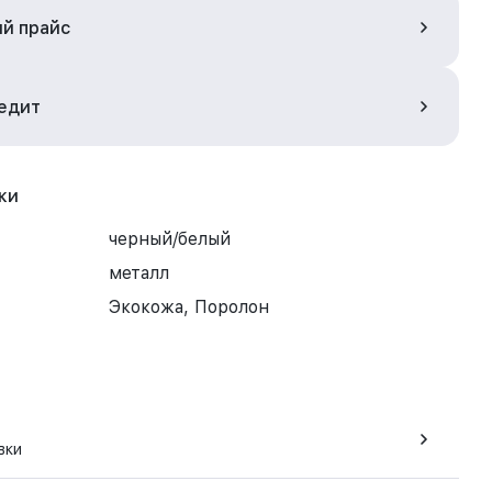
ый прайс
редит
ки
черный/белый
металл
Экокожа, Поролон
вки