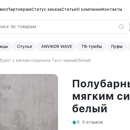
вис
Партнёрам
Статус заказа
Статьи
О компании
Контакты
ицы
Стулья
ANVIKOR WAVE
ТВ-тумбы
Пуфы
бурет с мягким сиденьем Тахо черный/белый
Полубарны
мягким си
белый
5
5 отзывов