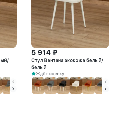
5 914 ₽
лый/
Стул Вентана экокожа белый/
белый
Ждёт оценку